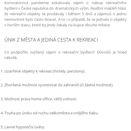
Koronavirová pandemie eskalovala zájem o nákup rekreačního
bydlení v České republice do dramatických výšin. Realitní makléři hlásí,
že rekreační objekty se prodávaly i během 5 dnů a zájemců o jednu
nemovitost bylo často dvacet. A to i v případě, že se jednalo o objekty
v horším stavu, které by jindy čekaly na kupce dlouhé měsíce.
ÚNIK Z MĚSTA A JEDINÁ CESTA K REKREACI
Co podpořilo zvýšený zájem o rekreační bydlení? Důvodů je hned
několik.
Uzavřené objekty k rekreaci (hotely, penziony).
Zhoršená možnost vycestovat do zahraničí (či žádná možnost).
Možnost práce home office, větší volnost.
Touha po úniku od ruchu velkoměsta a vnějšího tlaku.
Levné hypoteční úvěry.