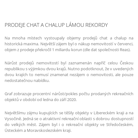
PRODEJE CHAT A CHALUP LÁMOU REKORDY
Na mnoha místech vystoupaly objemy prodejů chat a chalup na
historická maxima. Největší zájem byl o nákup nemovitostí v červenci,
objem z prodeje překročil 1 miliardu korun (dle dat společnosti Reas).
Nárůst prodejů nemovitostí byl zaznamenán napříč celou Českou
republikou s výjimkou dvou krajů. Nutno podotknout, že v uvedených
dvou krajích to nemusí znamenat nezájem o nemovitosti, ale pouze
nedostatečnou nabídku.
Graf zobrazuje procentní nárůst/pokles počtu prodaných rekreačních
objektů v období od ledna do září 2020.
Největšímu zájmu kupujících se těšily objekty v Libereckém kraji a na
Vysočině. Jedná se o atraktivní rekreační oblasti s dobrou dostupností
do velkých měst. Zájem byl i o rekreační objekty ve Středočeském,
Ústeckém a Moravskoslezském kraji.