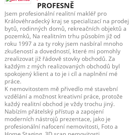
PROFESNĚ
Jsem profesionální realitní makléř pro
Královéhradecký kraj se specializací na prodej
bytů, rodinných domů, rekreačních objektů a
pozemků, Na realitním trhu působím již od
roku 1997 a za ty roky jsem nasbíral mnoho
zkušeností a dovedností, které mi pomohly
zrealizovat již řádově stovky obchodů. Za
každým z mých realizovaných obchodů byl
spokojený klient a to je i cíl a naplnění mé
práce.
K nemovitostem mě přivedlo mé stavební
vzdělání a možnost kreativní práce, protože
každý realitní obchod je vždy trochu jiný.
Nabízím přátelský přístup a zapojení
moderních nástrojů prezentace, jako je
profesionální nafocení nemovitosti, Foto a
Home Staging, 3D scan nemovitosti,