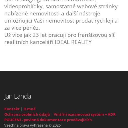
videoprohlídky, samostatné webové stránky
nabízené nemovitosti a další nástroje
umožňující Vaši nemovitost prodat rychleji a
za více peněz.
Už více jak 23 let pracuji pro franšízovou síť
realitních kanceláří IDEAL REALITY
Jan Landa
Kontakt
|
O mně
Ochrana osobních údajů
|
Vnitřní oznamovací systém + ADR
POUČENÍ - povinná dokumentace prodávajících
Všechna práva vyhrazena © 2026