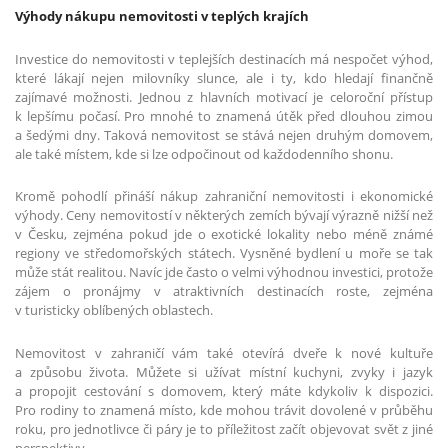
Výhody nákupu nemovitosti v teplých krajích
Investice do nemovitosti v teplejších destinacích má nespočet výhod,
které lákají nejen milovníky slunce, ale i ty, kdo hledají finančně
zajímavé možnosti. Jednou z hlavních motivací je celoroční přístup
k lepšímu počasí. Pro mnohé to znamená útěk před dlouhou zimou
a šedými dny. Taková nemovitost se stává nejen druhým domovem,
ale také místem, kde si lze odpočinout od každodenního shonu.
Kromě pohodlí přináší nákup zahraniční nemovitosti i ekonomické
výhody. Ceny nemovitostí v některých zemích bývají výrazně nižší než
v Česku, zejména pokud jde o exotické lokality nebo méně známé
regiony ve středomořských státech. Vysněné bydlení u moře se tak
může stát realitou. Navíc jde často o velmi výhodnou investici, protože
zájem o pronájmy v atraktivních destinacích roste, zejména
v turisticky oblíbených oblastech.
Nemovitost v zahraničí vám také otevírá dveře k nové kultuře
a způsobu života. Můžete si užívat místní kuchyni, zvyky i jazyk
a propojit cestování s domovem, který máte kdykoliv k dispozici.
Pro rodiny to znamená místo, kde mohou trávit dovolené v průběhu
roku, pro jednotlivce či páry je to příležitost začít objevovat svět z jiné