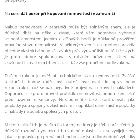
perspektivy.
Na
co si dát pozor při kupování nemovitosti v zahraničí
Nákup nemovitosti v zahraničí může být splněným snem, ale je
důležité dbát na několik zásad, které vám pomohou vyhnout
se nepříjemnostem. Jedním z klíčových bodů je důkladné prověření
právního stavu nemovitosti. V některých zemích se mohou pravidla
ohledně vlastnictví nebo zástavních práv výrazně lišit od těch českých.
Je proto dobré spolupracovat s místním právníkem, který má
zkušenosti s realitním trhem a zajistí, že vše proběhne podle zákona.
Dalším krokem je ověření technického stavu nemovitosti. Zvláště
u starších budov může být nutné investovat do oprav nebo
rekonstrukce, což se pak negativně projeví na celkových nákladech.
Doporučuje se proto provést prohlídku nemovitosti odborníkem ještě
před uzavřením smlouvy. Nezapomeňte také zkontrolovat, jaké
poplatky jsou spojeny s vlastnictvím – například daně, místní poplatky
či náklady na údržbu společných prostor.
Místní realitní trh je dalším faktorem, na který je třeba brát zřetel. Je
důležité rozumět dynamice trhu v dané oblasti – jak se vyvíjejí ceny,
jaká je poptávka po pronájmech nebo jaké jsou dlouhodobé vyhlídky