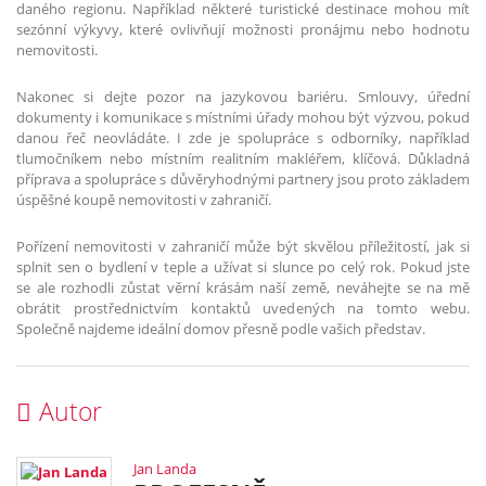
daného regionu. Například některé turistické destinace mohou mít
sezónní výkyvy, které ovlivňují možnosti pronájmu nebo hodnotu
nemovitosti.
Nakonec si dejte pozor na jazykovou bariéru. Smlouvy, úřední
dokumenty i komunikace s místními úřady mohou být výzvou, pokud
danou řeč neovládáte. I zde je spolupráce s odborníky, například
tlumočníkem nebo místním realitním makléřem, klíčová. Důkladná
příprava a spolupráce s důvěryhodnými partnery jsou proto základem
úspěšné koupě nemovitosti v zahraničí.
Pořízení nemovitosti v zahraničí může být skvělou příležitostí, jak si
splnit sen o bydlení v teple a užívat si slunce po celý rok. Pokud jste
se ale rozhodli zůstat věrní krásám naší země, neváhejte se na mě
obrátit prostřednictvím kontaktů uvedených na tomto webu.
Společně najdeme ideální domov přesně podle vašich představ.
Autor
Jan Landa