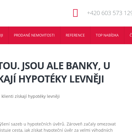
+420 603 573 12
JI
PRODANÉ NEMOVITOSTI
REFERENCE
TOP NABÍDKA
Č
OU. JSOU ALE BANKY, U
KAJÍ HYPOTÉKY LEVNĚJI
 zvýšení sazeb u hypotečních úvěrů. Zároveň začaly omezovat
stuje cesta, jak získat hypoteční úvěr za velmi výhodných