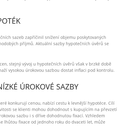
POTÉK
čních sazeb zapříčinil snížení objemu poskytovaných
uhodobých příjmů. Aktuální sazby hypotečních úvěrů se
en, stejný vývoj u hypotečních úvěrů však v brzké době
naží vysokou úrokovou sazbou dostat inflaci pod kontrolu.
NÍZKÉ ÚROKOVÉ SAZBY
ré konkurují cenou, nabízí cestu k levnější hypotéce. Cílí
itosti se klienti mohou dohodnout s kupujícím na převzetí
úrokovou sazbu i s dříve dohodnutou fixací. Vzhledem
se lhůtou fixace od jednoho roku do dvaceti let, může