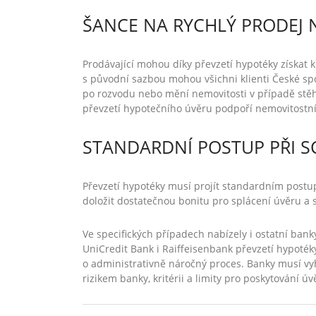
ŠANCE NA RYCHLÝ PRODEJ 
Prodávající mohou díky převzetí hypotéky získat 
s původní sazbou mohou všichni klienti České spoř
po rozvodu nebo mění nemovitosti v případě stěh
převzetí hypotečního úvěru podpoří nemovitostní
STANDARDNÍ POSTUP PŘI S
Převzetí hypotéky musí projít standardním postu
doložit dostatečnou bonitu pro splácení úvěru a 
Ve specifických případech nabízely i ostatní ban
UniCredit Bank i Raiffeisenbank převzetí hypotéky
o administrativně náročný proces. Banky musí vy
rizikem banky, kritérii a limity pro poskytování ú