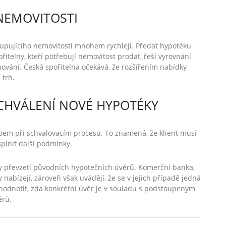
NEMOVITOSTI
kupujícího nemovitosti mnohem rychleji. Předat hypotéku
itelny, kteří potřebují nemovitost prodat, řeší vyrovnání
ování. Česká spořitelna očekává, že rozšířením nabídky
 trh.
CHVÁLENÍ NOVÉ HYPOTÉKY
pem při schvalovacím procesu. To znamená, že klient musí
splnit další podmínky.
ky převzetí původních hypotečních úvěrů. Komerční banka,
 nabízejí, zároveň však uvádějí, že se v jejich případě jedná
hodnotit, zda konkrétní úvěr je v souladu s podstoupeným
věrů.