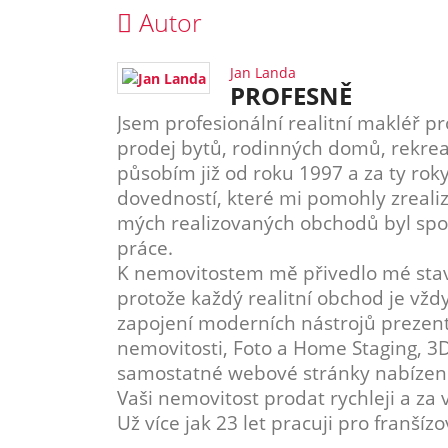
Autor
Jan Landa
PROFESNĚ
Jsem profesionální realitní makléř pr
prodej bytů, rodinných domů, rekrea
působím již od roku 1997 a za ty ro
dovedností, které mi pomohly zreali
mých realizovaných obchodů byl spoko
práce.
K nemovitostem mě přivedlo mé stave
protože každý realitní obchod je vždy
zapojení moderních nástrojů prezenta
nemovitosti, Foto a Home Staging, 3D
samostatné webové stránky nabízené 
Vaši nemovitost prodat rychleji a za 
Už více jak 23 let pracuji pro franšíz