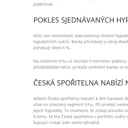
podmínek.
POKLES SJEDNÁVANÝCH HY
Růst cen nemovitostí doprovázený růstem hypote
hypotečních úvěrů. Banky přicházejí o zdroj dlo
pohybují okolo 6 %.
Na realitním trhu už dochází k mírnému poklesu c
předpokládat nelze, protože centrální banka se s
ČESKÁ SPOŘITELNA NABÍZÍ 
Ačkoliv Česká spořitelna nepatří k těm bankám, kte
však na omezený segment trhu. Při prodeji nemov
jejich hypotéky. To znamená, že získají původní 
k tomu, že má Česká spořitelna v portfoliu úvěry 
kupující získat úvěr velmi výhodně.