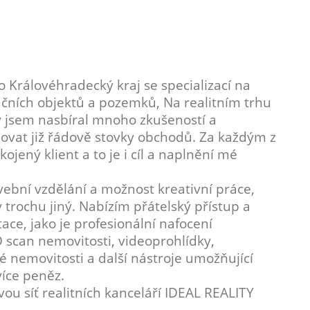
o Královéhradecký kraj se specializací na
čních objektů a pozemků, Na realitním trhu
ky jsem nasbíral mnoho zkušeností a
zovat již řádově stovky obchodů. Za každým z
jený klient a to je i cíl a naplnění mé
bní vzdělání a možnost kreativní práce,
 trochu jiný. Nabízím přátelský přístup a
ce, jako je profesionální nafocení
 scan nemovitosti, videoprohlídky,
nemovitosti a další nástroje umožňující
více peněz.
ovou síť realitních kanceláří IDEAL REALITY