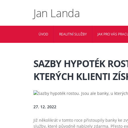
Jan Landa
ÚVOD
REALITNÍ SLUŽBY
JAK PRO VÁS PRACU
SAZBY HYPOTÉK ROST
KTERÝCH KLIENTI ZÍS
27. 12. 2022
Již několikrát v tomto roce přistoupily banky ke
služby, které původně nabízely zdarma. Přesto exi