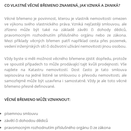
CO VLASTNĚ VĚCNÉ BŘEMENO ZNAMENÁ, JAK VZNIKÁ A ZANIKÁ?
Věcné břemeno je povinnost, kterou je vlastník nemovitosti omezen
ve výkonu svého vlastnického práva. Vzniká nejčastěji smlouvou, ale
zřízeno může být také na základě závěti či dohody dědiců,
pravomocným rozhodnutím příslušného orgánu nebo ze zákona.
Mezi příklady věcných břemen patří například cesta přes pozemek,
vedení inženýrských sítí či doživotní užívání nemovitosti jinou osobou.
Vždy byste si měli možnost věcného břemene zjistit dopředu, protože
ve spoustě případech to může prodávající tajit kvůli prodejnosti. Vše
najdete na Katastru nemovitostí. Dost často je tato smlouva
sepisována na jedné listině se smlouvou o převodu nemovitosti, ale
samozřejmě může být uzavřena i samostatně. Vždy je ale toto věcné
břemeno přesně definované.
VĚCNÉ BŘEMENO MŮŽE VZNIKNOUT:
písemnou smlouvu
závětí či dohodou dědiců
pravomocným rozhodnutím příslušného orgánu či ze zákona