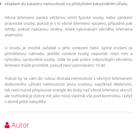
vkladem do katastru nemovitostí na příslušném katastrálním úřadu
Věcné břemeno zaniká většinou smrtí fyzické osoby nebo zánikem
právnické osoby, pokud je s ní věcné břemeno spojeno, případně pak
tehdy, pokud nastanou změny, které vykonávání věcného břemena
znemožní.
U soudu je možné zažádat o jeho omezení nebo úplné zrušení za
přiměřenou náhradu, jestliže vznikne hrubý nepoměr mezi ním a
výhodou oprávněné osoby. Dále se pak právo odpovídající věcnému
břemeni může promlčet, pokud není vykonáváno 10 let.
Pokud by se vám do rukou dostala nemovitost s věcným břemenem
doživotního užívání nemovitosti jinou osobou, například dědictvím,
tak není nutné přepisovat energie do doby než věcné břemeno skončí,
ale rozhodně je dobré mít jako nový vlastník vše pod kontrolou, i když
v domě ještě nebydlíte.
Autor