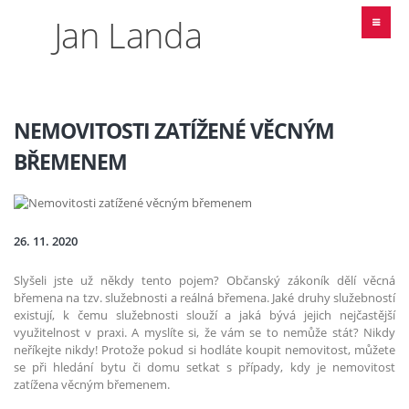
Jan Landa
NEMOVITOSTI ZATÍŽENÉ VĚCNÝM
BŘEMENEM
26. 11. 2020
Slyšeli jste už někdy tento pojem? Občanský zákoník dělí věcná
břemena na tzv. služebnosti a reálná břemena. Jaké druhy služebností
existují, k čemu služebnosti slouží a jaká bývá jejich nejčastější
využitelnost v praxi. A myslíte si, že vám se to nemůže stát? Nikdy
neříkejte nikdy! Protože pokud si hodláte koupit nemovitost, můžete
se při hledání bytu či domu setkat s případy, kdy je nemovitost
zatížena věcným břemenem.