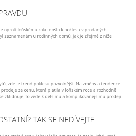
 PRAVDU
 že oproti loňskému roku došlo k poklesu v prodaných
byl zaznamenám u rodinných domů, jak je zřejmé z níže
ytů, zde je trend poklesu pozvolnější. Na změny a tendence
i prodeje za cenu, která platila v loňském roce a rozhodně
 se zklidňuje, to vede k delšímu a komplikovanějšímu prodeji
 OSTATNÍ? TAK SE NEDÍVEJTE