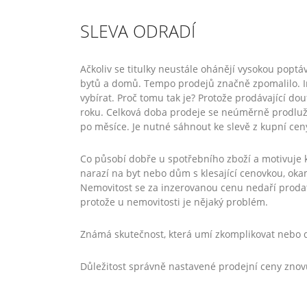
SLEVA ODRADÍ
Ačkoliv se titulky neustále ohánějí vysokou poptá
bytů a domů. Tempo prodejů značně zpomalilo. In
vybírat. Proč tomu tak je? Protože prodávající do
roku. Celková doba prodeje se neúměrně prodlužuj
po měsíce. Je nutné sáhnout ke slevě z kupní ceny
Co působí dobře u spotřebního zboží a motivuje 
narazí na byt nebo dům s klesající cenovkou, oka
Nemovitost se za inzerovanou cenu nedaří prodat, 
protože u nemovitosti je nějaký problém.
Známá skutečnost, která umí zkomplikovat nebo d
Důležitost správně nastavené prodejní ceny zno