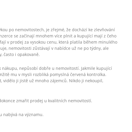
vkou po nemovitostech, je zřejmé, že dochází ke zlevňování
zerce se začínají mnohem více plnit a kupující mají z čeho
ufají v prodej za vysokou cenu, která platila během minulého
e, nemovitosti zůstávají v nabídce už ne po týdny, ale
, často i opakovaně.
k nákupu, nepůsobí dobře u nemovitostí. Jakmile kupující
mžitě mu v mysli rozbliká pomyslná červená kontrolka.
vidělo ji jistě už mnoho zájemců. Nikdo ji nekoupil,
okonce zmařit prodej u kvalitních nemovitostí.
vu nabývá na významu.