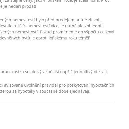
 za stejné ceny, jako v loňském roce, je zcela lichá. Proč
se je nedaří prodat!
ízených nemovitostí bylo před prodejem nutné zlevnit.
zlevnilo o 16 % nemovitostí více, je nutné ale zohlednit
abízených nemovitostí. Pokud promítneme do výpočtu celkový
l zlevněných bytů je oproti loňskému roku téměř
run, částka se ale výrazně liší napříč jednotlivými kraji.
i avizované uvolnění pravidel pro poskytovaní hypotečních
 kterou se hypotéky v současné době sjednávají.