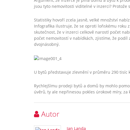
Argument, že inzerce je plná domů a bytů k prodeji
jsou tyto nemovitosti viditelné v inzerci? Protože 
Statistiky hovoří zcela jasně, velké množství nab
Infografika ilustruje, že se oproti loňskému roku 
skutečnost, že v inzerci celkově narostl počet n
počet nemovitostí v nabídkách, zjistíme, že podí
dvojnásobný.
U bytů představuje zlevnění v průměru 290 tisíc ko
Rychlejšímu prodeji bytů a domů by mohlo pomoc
úvěrů, ty ale nepřinesou pokles úrokové míry, za
Autor
Jan Landa