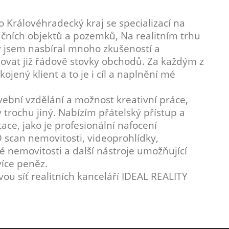
o Královéhradecký kraj se specializací na
čních objektů a pozemků, Na realitním trhu
ky jsem nasbíral mnoho zkušeností a
zovat již řádově stovky obchodů. Za každým z
jený klient a to je i cíl a naplnění mé
bní vzdělání a možnost kreativní práce,
 trochu jiný. Nabízím přátelský přístup a
ce, jako je profesionální nafocení
 scan nemovitosti, videoprohlídky,
nemovitosti a další nástroje umožňující
více peněz.
ovou síť realitních kanceláří IDEAL REALITY