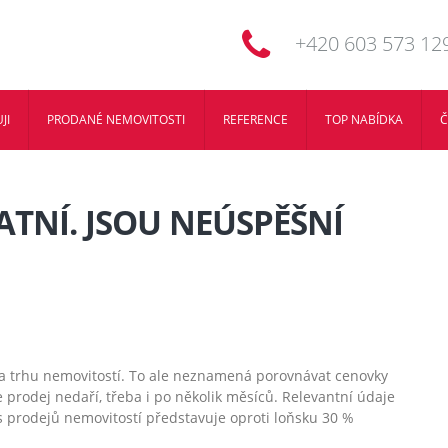
+420 603 573 12
JI
PRODANÉ NEMOVITOSTI
REFERENCE
TOP NABÍDKA
Č
ATNÍ. JSOU NEÚSPĚŠNÍ
 na trhu nemovitostí. To ale neznamená porovnávat cenovky
 prodej nedaří, třeba i po několik měsíců. Relevantní údaje
es prodejů nemovitostí představuje oproti loňsku 30 %