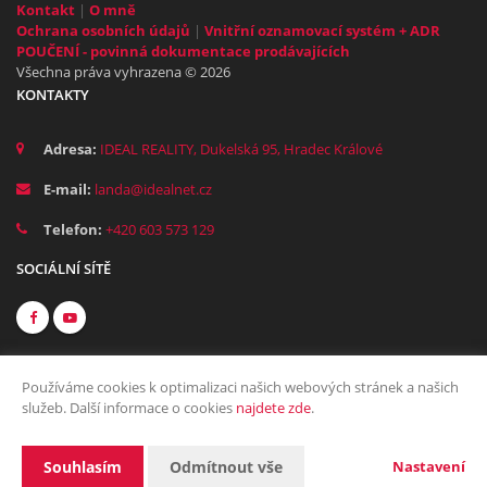
Kontakt
|
O mně
Ochrana osobních údajů
|
Vnitřní oznamovací systém + ADR
POUČENÍ - povinná dokumentace prodávajících
Všechna práva vyhrazena © 2026
KONTAKTY
Adresa:
IDEAL REALITY, Dukelská 95, Hradec Králové
E-mail:
landa@idealnet.cz
Telefon:
+420 603 573 129
SOCIÁLNÍ SÍTĚ
Používáme cookies k optimalizaci našich webových stránek a našich
služeb. Další informace o cookies
najdete zde
.
Vytvořeno v systému
CHYTRÝ WEB MAKLÉŘE
Souhlasím
Odmítnout vše
Nastavení
2026 © Tomawell s.r.o.