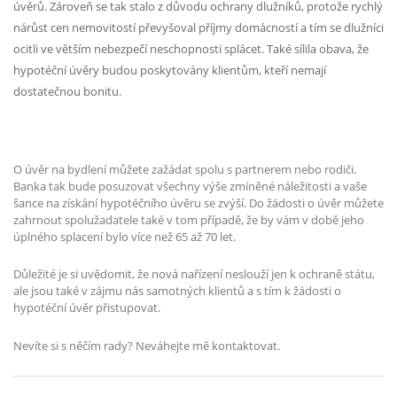
úvěrů. Zároveň se tak stalo z důvodu ochrany dlužníků, protože rychlý
nárůst cen nemovitostí převyšoval příjmy domácností a tím se dlužníci
ocitli ve větším nebezpečí neschopnosti splácet. Také sílila obava, že
hypotéční úvěry budou poskytovány klientům, kteří nemají
dostatečnou bonitu.
O úvěr na bydlení můžete zažádat spolu s partnerem nebo rodiči.
Banka tak bude posuzovat všechny výše zmíněné náležitosti a vaše
šance na získání hypotéčního úvěru se zvýší. Do žádosti o úvěr můžete
zahrnout spolužadatele také v tom případě, že by vám v době jeho
úplného splacení bylo více než 65 až 70 let.
Důležité je si uvědomit, že nová nařízení neslouží jen k ochraně státu,
ale jsou také v zájmu nás samotných klientů a s tím k žádosti o
hypotéční úvěr přistupovat.
Nevíte si s něčím rady? Neváhejte mě kontaktovat.