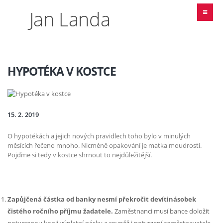
Jan Landa
HYPOTÉKA V KOSTCE
15. 2. 2019
O hypotékách a jejich nových pravidlech toho bylo v minulých
měsících řečeno mnoho. Nicméně opakování je matka moudrosti.
Pojďme si tedy v kostce shrnout to nejdůležitější.
Zapůjčená částka od banky nesmí překročit devítinásobek
čistého ročního příjmu žadatele.
Zaměstnanci musí bance doložit
potvrzenou kopii výplatní pásky a rovněž i potvrzení zaměstnavatele