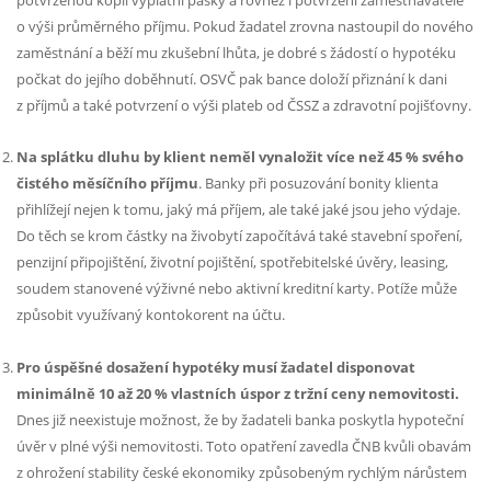
o výši průměrného příjmu. Pokud žadatel zrovna nastoupil do nového
zaměstnání a běží mu zkušební lhůta, je dobré s žádostí o hypotéku
počkat do jejího doběhnutí. OSVČ pak bance doloží přiznání k dani
z příjmů a také potvrzení o výši plateb od ČSSZ a zdravotní pojišťovny.
Na splátku dluhu by klient neměl vynaložit více než 45 % svého
čistého měsíčního příjmu
. Banky při posuzování bonity klienta
přihlížejí nejen k tomu, jaký má příjem, ale také jaké jsou jeho výdaje.
Do těch se krom částky na živobytí započítává také stavební spoření,
penzijní připojištění, životní pojištění, spotřebitelské úvěry, leasing,
soudem stanovené výživné nebo aktivní kreditní karty. Potíže může
způsobit využívaný kontokorent na účtu.
Pro úspěšné dosažení hypotéky musí žadatel disponovat
minimálně 10 až 20 % vlastních úspor z tržní ceny nemovitosti.
Dnes již neexistuje možnost, že by žadateli banka poskytla hypoteční
úvěr v plné výši nemovitosti. Toto opatření zavedla ČNB kvůli obavám
z ohrožení stability české ekonomiky způsobeným rychlým nárůstem