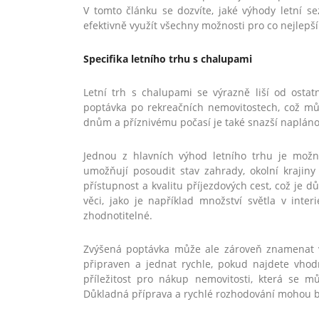
V tomto článku se dozvíte, jaké výhody letní s
efektivně využít všechny možnosti pro co nejlepš
Specifika letního trhu s chalupami
Letní trh s chalupami se výrazně liší od osta
poptávka po rekreačních nemovitostech, což můž
dnům a příznivému počasí je také snazší naplánov
Jednou z hlavních výhod letního trhu je možno
umožňují posoudit stav zahrady, okolní krajin
přístupnost a kvalitu příjezdových cest, což je d
věci, jako je například množství světla v inter
zhodnotitelné.
Zvýšená poptávka může ale zároveň znamenat vyš
připraven a jednat rychle, pokud najdete vhod
příležitost pro nákup nemovitosti, která se 
Důkladná příprava a rychlé rozhodování mohou bý