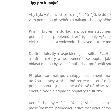
Tipy pro kupující
Aby byla vaše investice co nejúspěšnější, je důleži
vám pomohou při výběru a nákupu chalupy během
Prvním krokem je důkladné prověření stavu nemovi
potenciálních problémů, které by mohly vyžado
elektroinstalace a vodovodních rozvodů, které mo
Dalším důležitým aspektem je lokalita. Zvažte
a infrastruktury, a nezapomeňte se poptat, jak
oblasti mohou být v zimě hůře dostupné kvůli s
Při plánování nákupu chalupy nezapomeňte na 
údržbu, opravy a případné renovace. Letní měsí
práce mohou být nákladné a časově náročné. Mějt
energie, voda a případné poplatky za služby.
Koupě chalupy v létě může být skvělou invest
měsícům máte jedinečnou příležitost vidět nemov