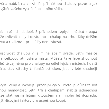
ezóna nabízí, na co si dát při nákupu chalupy pozor a jak
í výběr vašeho vysněného letního sídla.
tních ročních období. S příchodem teplých měsíců stoupá
e ovlivnit ceny i dostupnost chalup na trhu. Díky delším
at a realizovat prohlídky nemovitostí.
st vidět chalupu v jejím nejlepším světle. Letní měsíce
y a celkovou atmosféru místa. Můžete také lépe zhodnotit
ůležité zejména pro chalupy na odlehlejších místech. I další
iéru, stav střechy či funkčnost oken, jsou v létě snadněji
ší ceny a rychlejší prodejní cykly. Proto je důležité být
nou nemovitost. Letní trh s chalupami nabízí jedinečnou
může stát vaším letním útočištěm na mnoho let dopředu.
t klíčovými faktory pro úspěšnou koupi.