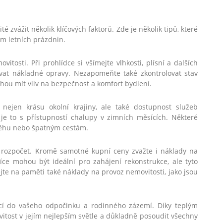
té zvážit několik klíčových faktorů. Zde je několik tipů, které
 letních prázdnin.
tosti. Při prohlídce si všímejte vlhkosti, plísní a dalších
vat nákladné opravy. Nezapomeňte také zkontrolovat stav
hou mít vliv na bezpečnost a komfort bydlení.
 nejen krásu okolní krajiny, ale také dostupnost služeb
 je to s přístupností chalupy v zimních měsících. Některé
něhu nebo špatným cestám.
rozpočet. Kromě samotné kupní ceny zvažte i náklady na
ce mohou být ideální pro zahájení rekonstrukce, ale tyto
e na paměti také náklady na provoz nemovitosti, jako jsou
icí do vašeho odpočinku a rodinného zázemí. Díky teplým
itost v jejím nejlepším světle a důkladně posoudit všechny