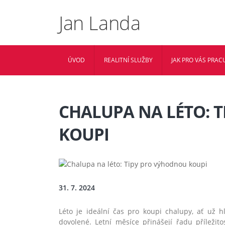
Jan Landa
ÚVOD
REALITNÍ SLUŽBY
JAK PRO VÁS PRACU
CHALUPA NA LÉTO: 
KOUPI
31. 7. 2024
Léto je ideální čas pro koupi chalupy, ať už
dovolené. Letní měsíce přinášejí řadu příležitos