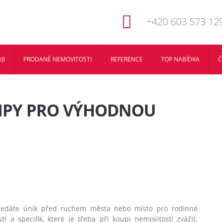
+420 603 573 12
JI
PRODANÉ NEMOVITOSTI
REFERENCE
TOP NABÍDKA
Č
TIPY PRO VÝHODNOU
 hledáte únik před ruchem města nebo místo pro rodinné
tí a specifik, které je třeba při koupi nemovitosti zvážit.