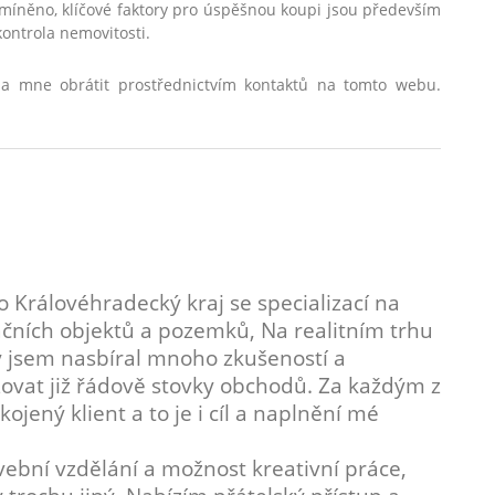
o zmíněno, klíčové faktory pro úspěšnou koupi jsou především
kontrola nemovitosti.
na mne obrátit prostřednictvím kontaktů na tomto webu.
o Královéhradecký kraj se specializací na
čních objektů a pozemků, Na realitním trhu
ky jsem nasbíral mnoho zkušeností a
zovat již řádově stovky obchodů. Za každým z
jený klient a to je i cíl a naplnění mé
bní vzdělání a možnost kreativní práce,