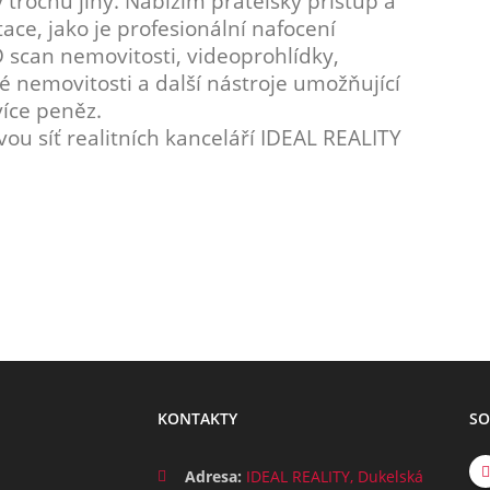
 trochu jiný. Nabízím přátelský přístup a
ce, jako je profesionální nafocení
 scan nemovitosti, videoprohlídky,
nemovitosti a další nástroje umožňující
více peněz.
ovou síť realitních kanceláří IDEAL REALITY
KONTAKTY
SO
Adresa:
IDEAL REALITY, Dukelská